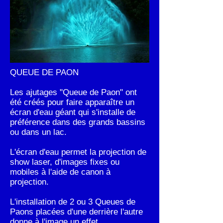
QUEUE DE PAON
Les ajutages "Queue de Paon" ont
été créés pour faire apparaître un
écran d'eau géant qui s'installe de
préférence dans des grands bassins
ou dans un lac.
L'écran d'eau permet la projection de
show laser, d'images fixes ou
mobiles à l'aide de canon à
projection.
L'installation de 2 ou 3 Queues de
Paons placées d'une derrière l'autre
donne à l'image un effet