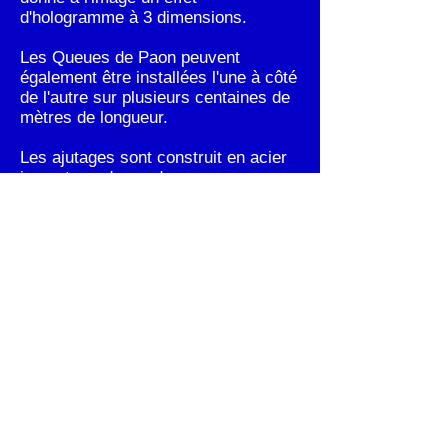
d'hologramme à 3 dimensions.
Les Queues de Paon peuvent
également être installées l'une à côté
de l'autre sur plusieurs centaines de
mètres de longueur.
Les ajutages sont construit en acier
inox et sur demande
Différentes dimensions :
Hauteur : 6 m Largeur : 24 m
46 m Largeur : 60 m 4
pouces