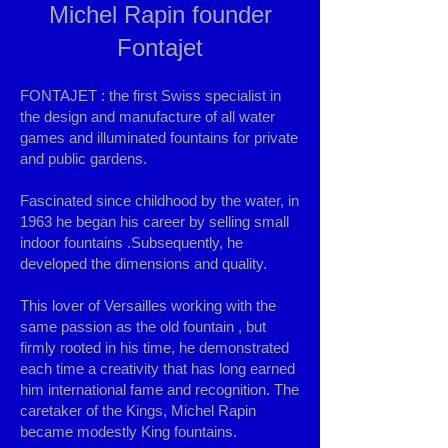
Michel Rapin founder
Fontajet
FONTAJET : the first Swiss specialist in
the design and manufacture of all water
games and illuminated fountains for private
and public gardens.
Fascinated since childhood by the water, in
1963 he began his career by selling small
indoor fountains .Subsequently, he
developed the dimensions and quality.
This lover of Versailles working with the
same passion as the old fountain , but
firmly rooted in his time, he demonstrated
each time a creativity that has long earned
him international fame and recognition. The
caretaker of the Kings, Michel Rapin
became modestly King fountains.