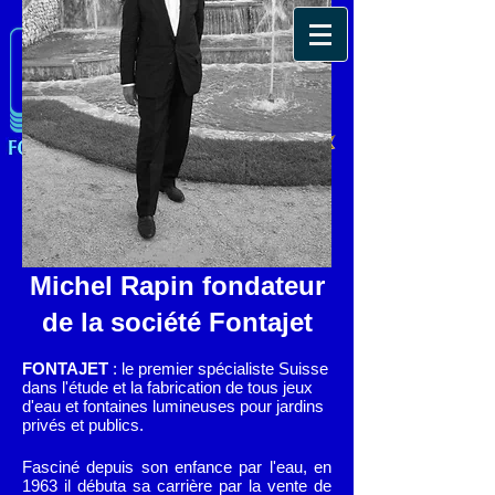
Michel Rapin fondateur
de la société Fontajet
FONTAJET
: le premier spécialiste Suisse
dans l'étude et la fabrication de tous jeux
d'eau et fontaines lumineuses pour jardins
privés et publics.
Fasciné depuis son enfance par l'eau, en
1963 il débuta sa carrière par la vente de