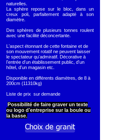
naturelles.
La sphère repose sur le bloc, dans un
creux poli, parfaitement adapté à son
diamètre.
Des sphères de plusieurs tonnes roulent
avec une facilité déconcertante.
L'aspect étonnant de cette fontaine et de
son mouvement rotatif ne peuvent laisser
le spectateur qu'admiratif. Décorative à
l'entrée d'un établissement public, d'un
hôtel, d'un magasin etc.
Disponible en différents diamètres, de 8 à
200cm (11310kg)
Liste de prix sur demande
Possibilité de faire graver un texte
ou logo d’entreprise sur la boule ou
la basse.
Choix de granit