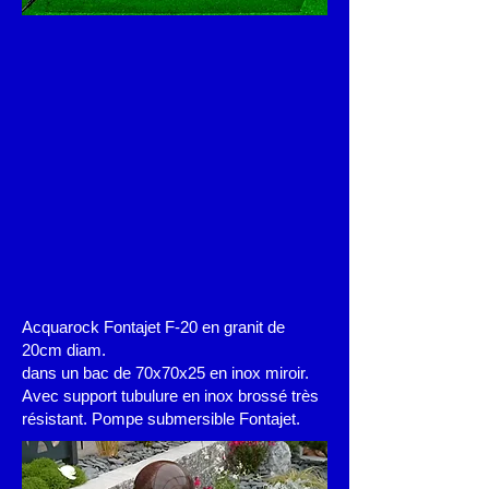
Acquarock Fontajet F-20 en granit de
20cm diam.
dans un bac de 70x70x25 en inox miroir.
Avec support tubulure en inox brossé très
résistant. Pompe submersible Fontajet.