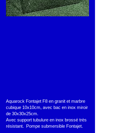
Aquarock Fontajet F8 en granit et marbre
cubique 10x10cm, avec bac en inox miroir
de 30x30x25cm.
Avec support tubulure en inox brossé très
résistant. Pompe submersible Fontajet.