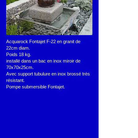
Acquarock Fontajet F-22 en granit de
22cm diam.
Poids 18 kg.
installé dans un bac en inox miroir de
70x70x25cm.
Avec support tubulure en inox brossé très
résistant.
Pompe submersible Fontajet.