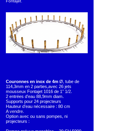
Fontajet.
Couronnes en inox de 4m
Ø
, tube de
114,3mm en 2 parties,
avec 26 jets
mousseux Fontajet 1016 de 1" 1/2.
2 entrées d’eau 88,9mm diam.
Supports pour 24 projecteurs
Hauteur d’eau nécessaire : 80 cm
A vendre.
Option avec ou sans pompes, ni
projecteurs :