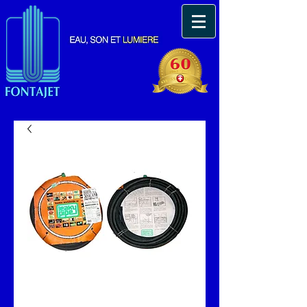
Tuyau microporeux
Leaky pipe