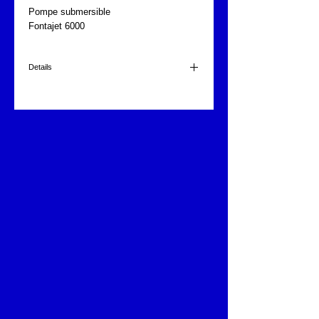
Pompe submersible
Fontajet 6000
Details
Livrée avec 2 embouts, câble de 5m.
220 volts
100 l/min.