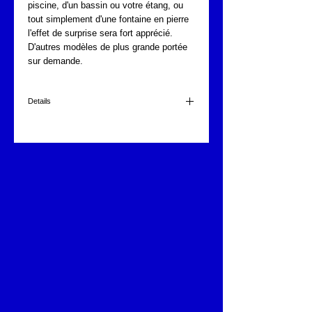
piscine, d'un bassin ou votre étang, ou 
tout simplement d'une fontaine en pierre 
l'effet de surprise sera fort apprécié.
D'autres modèles de plus grande portée 
sur demande.
Details
Jet arc lumineux Fontajet 1500 en inox
avec changement automatique de couleurs.
Non Inclus transformateur 12 volts
Pompe non incluse
Portée idéal 1,50 à 2.00m
Hauteur 1,50