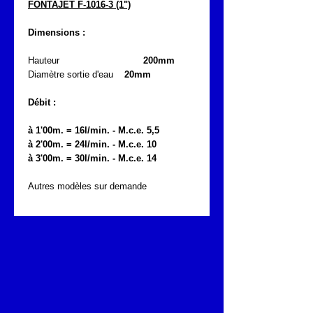
FONTAJET F-1016-3
(1")
Dimensions :
Hauteur
200mm
Diamètre sortie d'eau
20mm
Débit :
à 1'00m. = 16l/min. - M.c.e. 5,5
à 2'00m. = 24l/min. - M.c.e. 10
à 3'00m. = 30l/min. - M.c.e. 14
Autres modèles sur demande