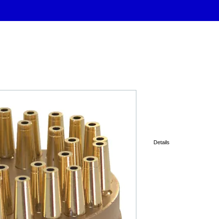
EPI D'EAU 
Details
FONTAJET F-3490
1"
30 jets de 4mm
Dimensions de l'ajutage :
210 l/min. à 3m.
FONTAJET F-3492
2"