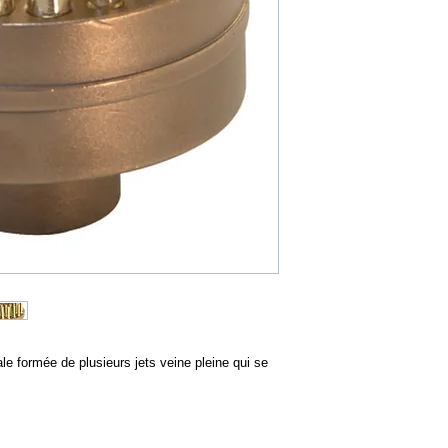
50 jets de 4mm
Dimensions de l'ajutage :
345 l/min. à 3m.
FONTAJET F-3497
4"
36 jets de 8mm
Dimensions de l'ajutage :
1590 l/min. à 6m.
e formée de plusieurs jets veine pleine qui se 