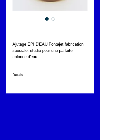
EPI D'EAU
Ajutage EPI D'EAU Fontajet fabrication 
spéciale, étudié pour une parfaite 
colonne d'eau.
Details
Ajutage en laiton
1 1/4"
1,3 kg