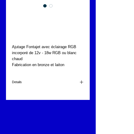
CROISILLONS
LUMINEUX FONTAJET
F-5244
Ajutage Fontajet avec éclairage RGB 
incorporé de 12v - 18w RGB ou blanc 
chaud
Fabrication en bronze et laiton
Details
FONTAJET F-5244
2 1/2"
30 jets de 4mm
Dimensions de l'ajutage : 254 x 113mm
330 l/min à 3m