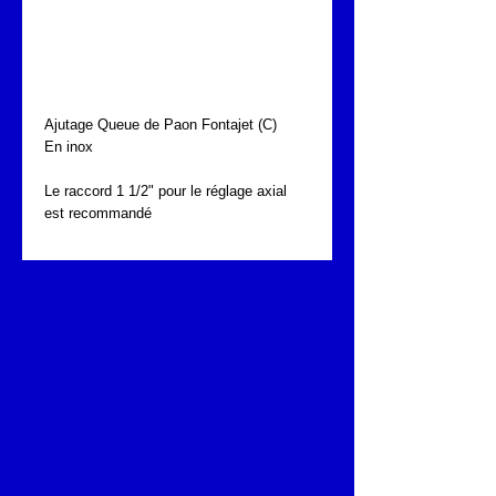
AJUTAGE QUEUE DE
PAON FONTAJET F-
475
Ajutage Queue de Paon Fontajet (C)
En inox
Le raccord 1 1/2" pour le réglage axial 
est recommandé