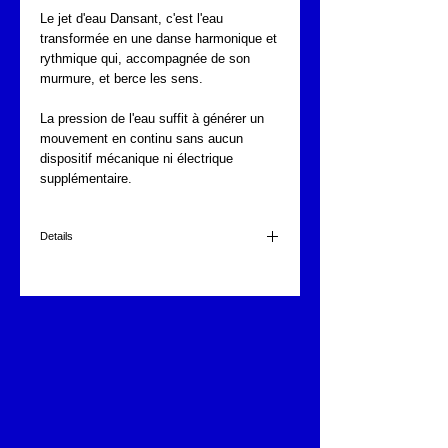
Le jet d'eau Dansant, c'est l'eau 
transformée en une danse harmonique et 
rythmique qui, accompagnée de son 
murmure, et berce les sens.
La pression de l'eau suffit à générer un 
mouvement en continu sans aucun 
dispositif mécanique ni électrique 
supplémentaire.
Details
JET DANSANT FONTAJET
17 jets
1 1/2
inox et laiton
dimensions : 28cm x 10,6cm
Haut 3,50m
diam. 2,80m à 95 l/min.
Haut max : 4,50m
diam. : 5,30m à 117 l/min.