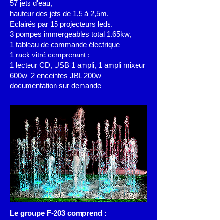
57 jets d'eau,
hauteur des jets de 1,5 à 2,5m
.
Eclairés par 15 projecteurs leds,
3 pompes immergeables total 1.65kw,
1 tableau de commande électrique
1 rack vitré comprenant :
1 lecteur CD, USB 1 ampli, 1 ampli mixeur
600w 2 enceintes JBL 200w
documentation sur demande
Le groupe F-203 comprend :