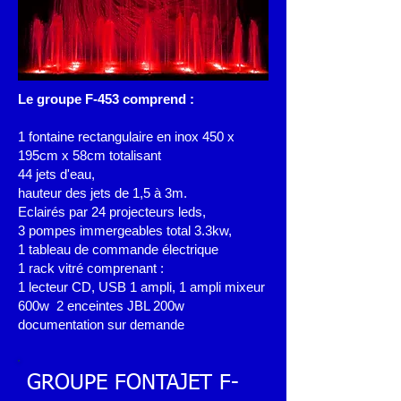
Le groupe F-453 comprend :
1 fontaine rectangulaire en inox 450 x
195cm x 58cm totalisant
44 jets d'eau,
hauteur des jets de 1,5 à 3m.
Eclairés par 24 projecteurs leds,
3 pompes immergeables total 3.3kw,
1 tableau de commande électrique
1 rack vitré comprenant :
1 lecteur CD, USB 1 ampli, 1 ampli mixeur
600w 2 enceintes JBL 200w
documentation sur demande
GROUPE FONTAJET F-