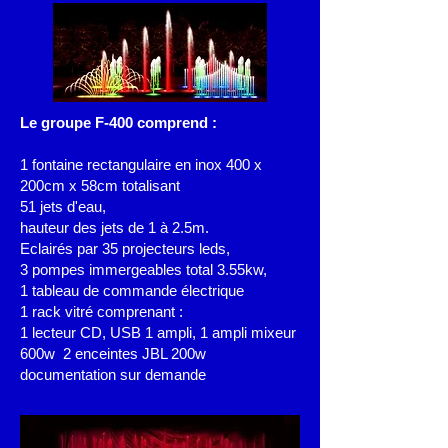
Le groupe F-400 comprend :
1 fontaine rectangulaire en inox 400 x
200cm x 58cm totalisant
51 jets d'eau,
hauteur des jets de 1 à 2.5m.
Eclairés par 35 projecteurs leds,
3 pompes immergeables total 3.55kw,
1 tableau de commande électrique
1 rack vitré comprenant :
1 lecteur CD, USB 1 ampli, 1 ampli mixeur
600w 2 enceintes JBL 200w
documentation sur demande