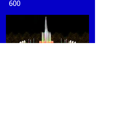
600
Le groupe F-600 comprend :
1 fontaine rectangulaire en inox
600x400x58cm totalisant
102 jets d'eau,
hauteur des jets de 1 à 3m
.
Eclairés par 61 projecteurs leds,
5 pompes immergeables total 7.1kw,
1 tableau de commande électrique
1 rack vitré comprenant :
1 lecteur CD, USB 1 ampli, 1 ampli mixeur
600w 2 enceintes JBL 200w
documentation sur demande