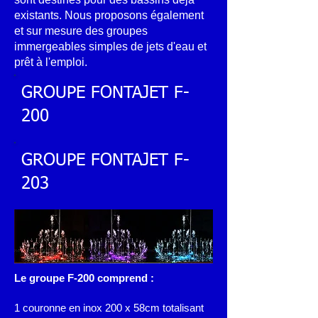
existants.
Nous proposons également
et sur mesure des groupes
immergeables simples de jets d'eau et
prêt à l'emploi.
GROUPE FONTAJET F-
200
GROUPE FONTAJET F-
203
Le groupe F-200 comprend :
1 couronne en inox 200 x 58cm totalisant