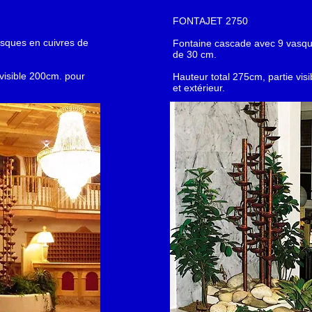
FONTAJET 2750
sques en cuivres de
Fontaine cascade avec 9 vasqu
de 30 cm.
 visible 200cm. pour
Hauteur total 275cm, partie visi
et extérieur.