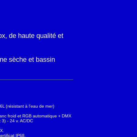
, de haute qualité et
ine sèche et bassin
.
L (résistant à l'eau de mer)
lanc froid et RGB automatique + DMX
3) - 24 v. AC/DC
X.
tificat IP68.