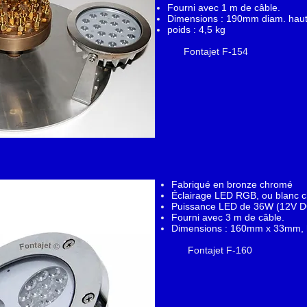
Fourni avec 1 m de câble.
Dimensions : 190mm diam. haute
poids : 4,5 kg
Fontajet F-154
Fabriqué en bronze chromé
Éclairage LED RGB, ou blanc ch
Puissance LED de 36W (12V D
Fourni avec 3 m de câble.
Dimensions : 160mm x 33mm, h
Fontajet F-160