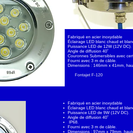
Fabriqué en acier inoxydable
Éclairage LED blanc chaud et blan
Puissance LED de 12W (12V DC).
Angle de diffusion 40˚
Couronnes Submersibles avec certi
Fourni avec 3 m de câble.
Dimensions : 146mm x 41mm, haut
Fontajet F-120
Fabriqué en acier inoxydable
Éclairage LED blanc chaud et blan
Puissance LED de 9W (12V DC).
Angle de diffusion 40˚
IP68.
Fourni avec 3 m de câble.
Dimensions : 97mm x 79mm, hauteu