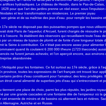
ux artifices hydrauliques. Le château de Hesdin, dans le Pas-de-Calais
e 1628 pour que l'art des jardins prenne un réel essor; sous l'impulsio
s féodales et leur transformation en résidences. Le premier joyau
son génie et de sa maîtrise des jeux d'eau. pour remplir les bassins et al
le 17e siècle ne disposait pas des puissantes pompes que nous utilisons
vait doté Paris de l'aqueduc d'Arcueil, furent chargés de résoudre le pr
t à l'oeuvre. Ils établirent des réservoirs qui recueillaient toute l'eau d
ns par un réseau de tuyaux de plomb et de fonte d'une longueur totale d
it la Seine à contribution. Ce n'était pas encore assez pour alimenter 
sommaient quand ils coulaient
6 200 000 l/heure (1723 l/seconde) aussi 
encés ne furent jamais achevés; et l'on aperçoit encore, aux environs
ntreprise abandonnée.
l'Antiquité pour les fontaines. Ce fut surtout au 17è siècle, grâce à l'a
 province, toutes les expressions de l'art français ont trouvé leur appli
ertains jardins d'eau constituent pour l'amateur, des leixu privilégiés. I
un étroit canal alimenté de superbes jets d'eau qui s'entrecroisent et 
 tiennent une place de choix, parmi les plus réputés, les jardins royau
né par une grande cascades et une fontaine dite de l'empereur où la g
oir cet ensemle de miroirs et de bassins où alternent lacs et rivières. 
n Allemagne, Autriche et en Russie.