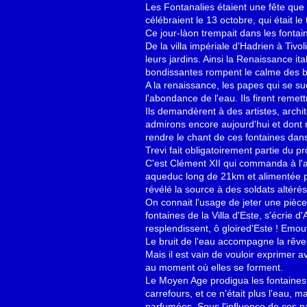
Les Fontanalies étaient une fête que
célébraient le 13 octobre, qui était le
Ce jour-làon trempait dans les fontain
De la villa impériale d'Hadrien à Tiv
leurs jardins. Ainsi la Renaissance i
bondissantes rompent le calme des b
A la renaissance, les papes qui se su
l'abondance de l'eau. Ils firent reme
Ils demandèrent à des artistes, archi
admirons encore aujourd'hui et dont
rendre le chant de ces fontaines dans
Trevi fait obligatoirement partie du 
C'est Clément XII qui commanda à l'a
aqueduc long de 21km et alimentée pa
révélé la source à des soldats altérés
On connait l'usage de jeter une pièce
fontaines de la Villa d'Este, s'écrie d
resplendissent, ô gloired'Este ! Emou
Le bruit de l'eau accompagne la rêve
Mais il est vain de vouloir exprimer 
au moment où elles se forment.
Le Moyen Age prodigua les fontaines d
carrefours, et ce n'était plus l'eau, m
parfumées. Sous l'influence de ces pa