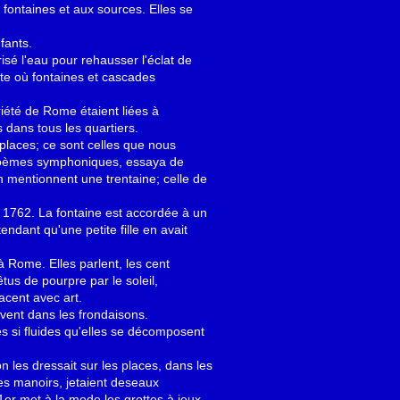
fontaines et aux sources. Elles se
fants.
isé l'eau pour rehausser l'éclat de
ste où fontaines et cascades
riété de Rome étaient liées à
 dans tous les quartiers.
 places; ce sont celles que nous
 poèmes symphoniques, essaya de
n mentionnent une trentaine; celle de
n 1762. La fontaine est accordée à un
dant qu'une petite fille en avait
 Rome. Elles parlent, les cent
êtus de pourpre par le soleil,
acent avec art.
vent dans les frondaisons.
es si fluides qu'elles se décomposent
 les dressait sur les places, dans les
 des manoirs, jetaient deseaux
1er met à la mode les grottes à jeux