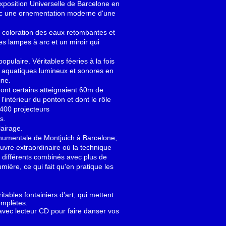
'Exposition Universelle de Barcelone en
avec une ornementation moderne d'une
La coloration des eaux retombantes et
des lampes à arc et un miroir qui
opulaire. Véritables féeries à la fois
es aquatiques lumineux et sonores en
ine.
ont certains atteignaient 60m de
'intérieur du ponton et dont le rôle
 400 projecteurs
s.
lairage.
monumentale de Montjuich à Barcelone;
uvre extraordinaire où la technique
 différents combinés avec plus de
ière, ce qui fait qu'en pratique les
tables fontainiers d'art, qui mettent
omplètes.
 avec lecteur CD pour faire danser vos