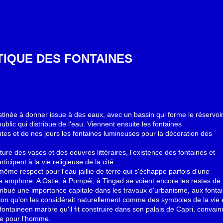
TIQUE DES FONTAINES
tinée à donner issue à des eaux, avec un bassin qui forme le réservoir
ublic qui distribue de l'eau. Viennent ensuite les fontaines
ntes et de nos jours les fontaines lumineuses pour la décoration des
nture des vases et des oeuvres littéraires, l'existence des fontaines et
ticipent à la vie religieuse de la cité.
ême respect pour l'eau jaillie de terre qui s'échappe parfois d'une
amphore. A Ostie, à Pompéi, à Tingad se voient encore les restes de 
ttribué une importance capitale dans les travaux d'urbanisme, aux font
ion qu'on les considérait naturellement comme des symboles de la vie e
ontaineen marbre qu'il fit construire dans son palais de Capri, convai
re pour l'homme.