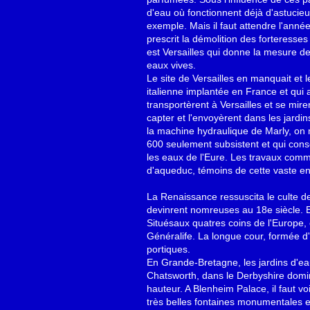
d'eau où fonctionnent déjà d'astucie
exemple. Mais il faut attendre l'anné
prescrit la démolition des forteresse
est Versailles qui donne la mesure de 
eaux vives.
Le site de Versailles en manquait et 
italienne implantée en France et qui a
transportèrent à Versailles et se miren
capter et l'envoyèrent dans les jardi
la machine hydraulique de Marly, on m
600 seulement subsistent et qui con
les eaux de l'Eure. Les travaux comm
d'aqueduc, témoins de cette vaste e
La Renaissance ressuscita le culte de 
devinrent nomreuses au 18e siècle. En
Situésaux quatres coins de l'Europe, c
Généralife. La longue cour, formée d'
portiques.
En Grande-Bretagne, les jardins d'eau
Chatsworth, dans le Derbyshire domi
hauteur. A Blenheim Palace, il faut v
très belles fontaines monumentales e