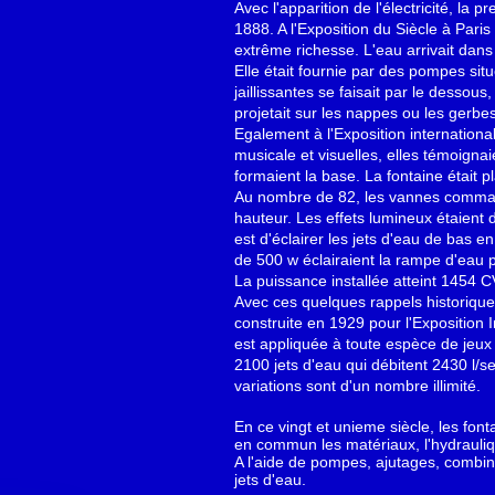
Avec l'apparition de l'électricité, la
1888. A l'Exposition du Siècle à Par
extrême richesse. L'eau arrivait dan
Elle était fournie par des pompes sit
jaillissantes se faisait par le dessou
projetait sur les nappes ou les gerbes
Egalement à l'Exposition international
musicale et visuelles, elles témoigna
formaient la base. La fontaine était p
Au nombre de 82, les vannes command
hauteur. Les effets lumineux étaient d
est d'éclairer les jets d'eau de bas e
de 500 w éclairaient la rampe d'eau 
La puissance installée atteint 1454 
Avec ces quelques rappels historiques
construite en 1929 pour l'Exposition
est appliquée à toute espèce de jeux
2100 jets d'eau qui débitent 2430 l/s
variations sont d'un nombre illimité.
En ce vingt et unieme siècle, les font
en commun les matériaux, l'hydraulique
A l'aide de pompes, ajutages, combina
jets d'eau.