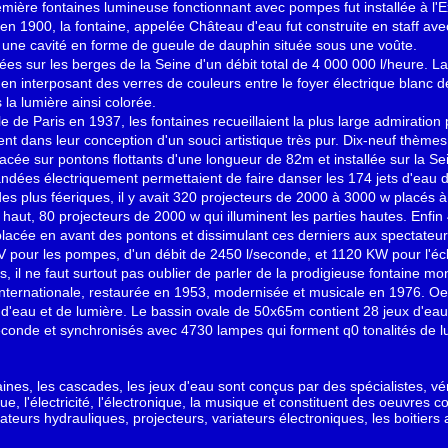
 première fontaines lumineuse fonctionnant avec pompes fut installée à l
is en 1900, la fontaine, appelée Château d'eau fut construite en staff 
s une cavité en forme de gueule de dauphin située sous une voûte.
uées sur les berges de la Seine d'un débit total de 4 000 000 l/heure. 
s, en interposant des verres de couleurs entre le foyer électrique blanc 
 la lumière ainsi colorée.
e de Paris en 1937, les fontaines recueillaient la plus large admiration p
ient dans leur conception d'un souci artistique très pur. Dix-neuf thèm
lacée sur pontons flottants d'une longueur de 82m et installée sur la Se
ées électriquement permettaient de faire danser les 174 jets d'eau d
es plus féeriques, il y avait 320 projecteurs de 2000 à 3000 w placés à l
n haut, 80 projecteurs de 2000 w qui illuminent les parties hautes. Enfin
placée en avant des pontons et dissimulant ces derniers aux spectateur
CV pour les pompes, d'un débit de 2450 l/seconde, et 1120 KW pour l'éc
, il ne faut surtout pas oublier de parler de la prodigieuse fontaine 
 Internationale, restaurée en 1953, modernisée et musicale en 1976. Oe
 d'eau et de lumière. Le bassin ovale de 50x65m contient 28 jeux d'eau
econde et synchronisés avec 4730 lampes qui forment q0 tonalités de lum
aines, les cascades, les jeux d'eau sont conçus par des spécialistes, véri
, l'électricité, l'électronique, la musique et constituent des oeuvres c
teurs hydrauliques, projecteurs, variateurs électroniques, les boitiers