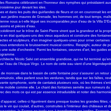
 les Romains célébraient en l'honneur des nymphes qui présidaient aux 
 troisième jour devant les ides.
es et dans les puits des guirlandes de fleurs et on en couronnait les en
oli aux jardins maures de Grenade, les hommes ont, de tout temps, maîtr
talienne nous a-t-elle légué ses incomparables jeux d'eau de la Villa D'E
assins et pièces d'eau.
ccédèrent sur le trône de Saint-Pierre virent que la grandeur et la prop
ttre en état quelques-uns des vieux aqueducs et construire des fontaines
tectes et sculpteurs, d'en imaginer quelques-unes pour orner certaines
 nous entendons le bruissement musical continu. Respighi, auteur de
 une suite d'orchestre. Parmi les fontaines, oeuvres d'art, les guides e
programme.
rchitecte Nicolo Salvi cet ensemble grandiose, qui ne fut terminé qu'e
r l'eau de l'Acqua Virgo. Le nom de cette eau vient d'une légendepréten
.
 de monnaie dans le bassin de cette fontaine pour s'assurer un retour à
'Annuinzio, elles parlent sous les verdures, tandis que sur les faîtes, rev
vante symphonie, sorte de cantateà plusieurs voix, où les thèmes s'enl
rie mobile comme elle. Le chant des fontaines semêle aux rumeurs du 
avec des mots ce qui est par essence intraduisible et noter des harmoni
'apparat; celles-ci figurèrent dans presque toutes les grandes fêtes; on
ais le vin qui coulait, d'autres, construites à l'intérieur des châteaux et
ysagistes, la France ne tarda pas à transformer ses jardins, François 