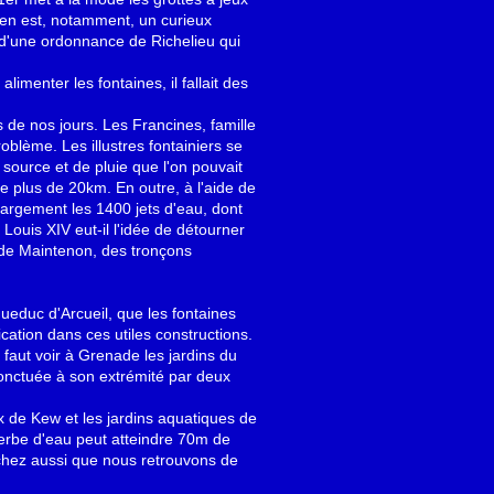
, en est, notamment, un curieux
n d'une ordonnance de Richelieu qui
imenter les fontaines, il fallait des
 de nos jours. Les Francines, famille
oblème. Les illustres fontainiers se
e source et de pluie que l'on pouvait
e plus de 20km. En outre, à l'aide de
largement les 1400 jets d'eau, dont
Louis XIV eut-il l'idée de détourner
 de Maintenon, des tronçons
queduc d'Arcueil, que les fontaines
cation dans ces utiles constructions.
l faut voir à Grenade les jardins du
ponctuée à son extrémité par deux
x de Kew et les jardins aquatiques de
erbe d'eau peut atteindre 70m de
Sachez aussi que nous retrouvons de