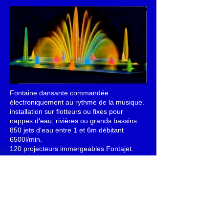
Fontaine dansante commandée
électroniquement au rythme de la musique.
installation sur flotteurs ou fixes pour
nappes d'eau, rivières ou grands bassins.
850 jets d'eau entre 1 et 6m débitant
6500l/min.
120 projecteurs immergeables Fontajet.
pompes 8 kW - projecteurs 18 kW.
Fontaine avec 13 jets d'eau en forme
d'éventail et petits jets bouillonnants.
pompes = 8 KW. Eclairage 14 KW
© 2013 by
Fontajet
. All rights reserved.