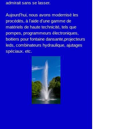
admirait sans se lasser.
Aujourd'hui, nous avons modernisé les
procédés, à l'aide d'une gamme de
matériels de haute technicité, tels que
pompes, programmeurs électroniques,
boitiers pour fontaine dansante,projecteurs
leds, combinateurs hydraulique, ajutages
spéciaux.
etc.