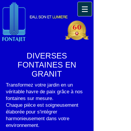
DIVERSES
FONTAINES EN
GRANIT
Transformez votre jardin en un
véritable havre de paix grâce à nos
fontaines sur mesure.
Chaque pièce est soigneusement
élaborée pour s'intégrer
harmonieusement dans votre
environnement.