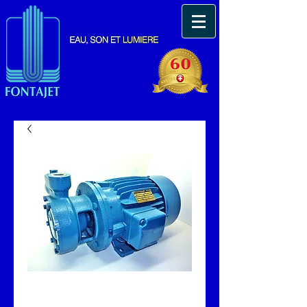
Pompe aspirante -
refoulante Fontajet