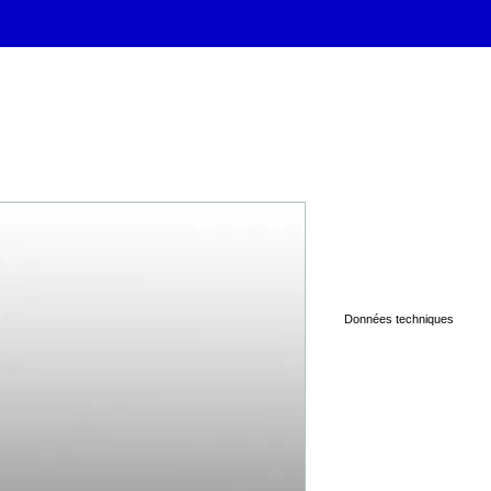
FONTAJET F
Données techniques
FONTAJET F-3448
1/2"
Dimensions de l'ajutage : 
46 l/min. à 1m
FONTAJET F-3449
3/4"
Dimensions de l'ajutage : 