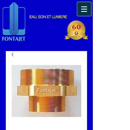
Mamelon double-
réducteur 6" - 4"