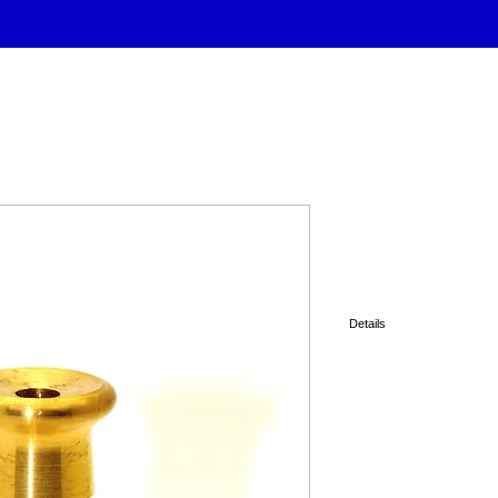
Jet simple
Details
5mm diam. du jet
60mm haut.
3/4"
82 gr.