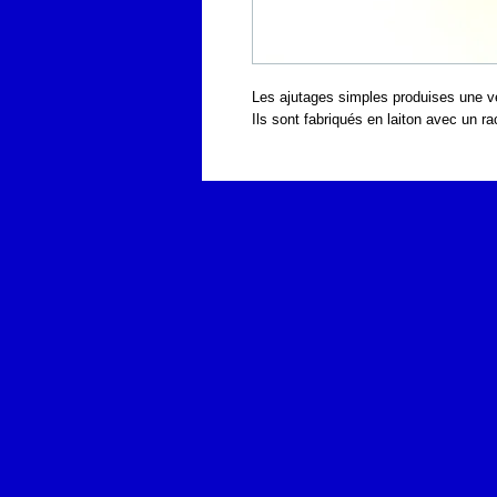
Les ajutages simples produises une v
Ils sont fabriqués en laiton avec un ra