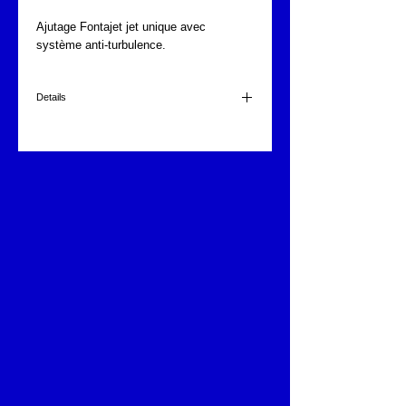
Ajutage Fontajet jet unique avec 
système anti-turbulence.
Details
Modèle Série FONTAJET F-1008 à F-1015
1/8" diamétre du jet : 3mm 3,30 l/min. à 2,5m
1/4" diamètre du jet : 3mm
3/8" diamètre du jet : 4,75mm 8,30 l/min. à 2,5m
1/2" diamètre du jet : 6,35mm 19 l/min. à 2,5m
3/4" diamètre du jet : 10mm 35 l/min. à 2,5m
1" diamètre du jet : 14mm 73 l/min. à 2,5m
1 1/2" diamètre du jet : 19mm 144 l/min. à 2,5m
Autres diamètres sur demande