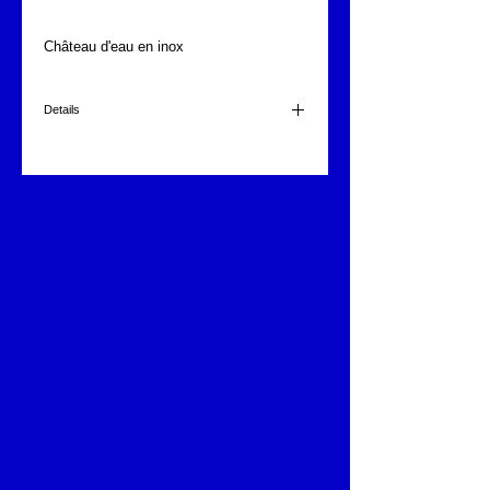
Château d'eau en inox
Details
1"
1 1/2"
2"