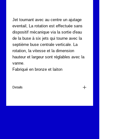
FONTAJET F-1202
Jet tournant avec au centre un ajutage 
eventail, La rotation est effectuée sans 
dispositif mécanique via la sortie d'eau 
de la buse à six jets qui tourne avec la 
septième buse centrale verticale. La 
rotation, la vitesse et la dimension 
hauteur et largeur sont réglables avec la 
vanne. 
Fabriqué en bronze et laiton
Details
FONTAJET F-1202
1 1/4"
465mm diam.
305mm haut.