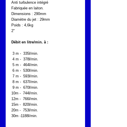
Anti turbulence intégré
Fabriquée en laiton.
Dimensions : 290mm
Diamètre du jet : 29mm
Poids : 4,6kg
2"
Débit en litre/min. à :
3 m - 335l/min.
4 m - 378l/min.
5 m - 464l/min.
6 m - 530l/min.
7 m - 593l/min.
8 m - 637l/min.
9 m - 670l/min.
10m - 744l/min.
12m - 766l/min.
15m - 820l/min.
20m - 753l/min.
30m -1188l/min.