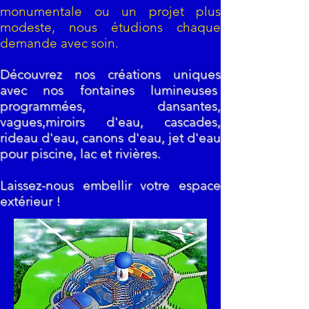
monumentale ou un projet plus
modeste, nous étudions chaque
demande avec soin.
Découvrez nos créations uniques
avec nos fontaines lumineuses
programmées, dansantes,
vagues,miroirs d'eau, cascades,
rideau d'eau, canons d'eau, jet d'eau
pour piscine, lac et rivières.
Laissez-nous embellir votre espace
extérieur !