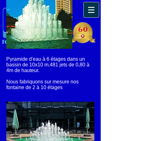
Pyramide d'eau à 6 étages dans un
bassin de 10x10 m.481 jets de 0,80 à
4m de hauteur.
Nous fabriquons sur mesure nos
fontaine de 2 à 10 étages