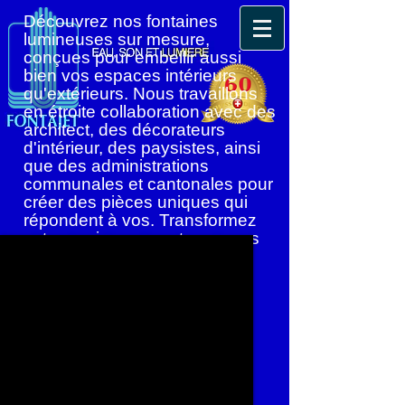
Découvrez nos fontaines
lumineuses sur mesure,
conçues pour embellir aussi
bien vos espaces intérieurs
qu'extérieurs. Nous travaillons
en étroite collaboration avec des
architect, des décorateurs
d'intérieur, des paysistes, ainsi
que des administrations
communales et cantonales pour
créer des pièces uniques qui
répondent à vos. Transformez
votre environnement avec nos
FONTAJET F-35T
FONTAJET - MONTHEY VS
FONTAJET - SIERRE VS
FONTAJET - SIERRE VS
FONTAJET - ST-MAURICE VS
Fontajet - Vernayaz - VS
FONTAJET - MONTHEY
créations sur mesure, alliant
esthétisme et fonctionnalité.