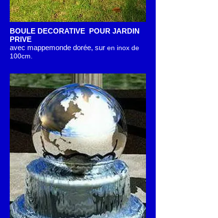
BOULE DECORATIVE POUR JARDIN
PRIVE
avec mappemonde dorée, sur
en inox de
100cm
.