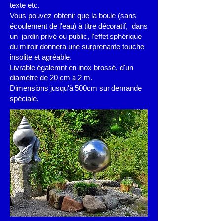
texte etc.
Vous pouvez obtenir que la boule (sans
écoulement de l'eau) à titre décoratif,
dans
un jardin privé ou public, l'effet sphérique
du miroir donnera une surprenante touche
insolite et agréable.
Livrable égalemnt en inox brossé, d'un
diamètre de 20 cm à 2 m.
Dimensions jusqu'à 500cm sur demande
spéciale.