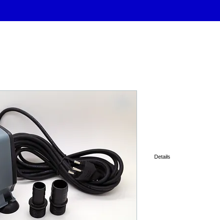
Pompe immer
4000
Details
avec e embouts et câble d
66 l/min.
220volts