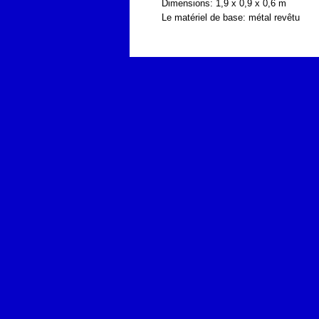
Dimensions: 1,9 x 0,9 x 0,6 m
Le matériel de base: métal revêtu