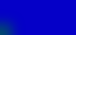
FONTAJET F-1400
3"
Dimensions de la chute : 140cm largeur
320 l/min.
FONTAJET F-1450
3"
Dimensions de la chute : 145cm largeur
350 l/min.
FONTAJET F-1500
© 2013 by
Fontajet
. All rights reserved.
3"
Dimensions de la chute : 150cm largeur
370 l/min.