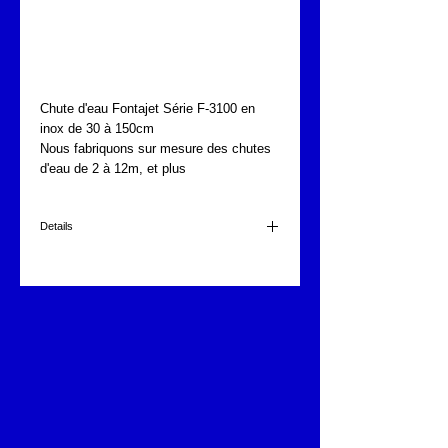
FONTAJET SERIE F-
3100
Chute d'eau Fontajet Série F-3100 en 
inox de 30 à 150cm
Nous fabriquons sur mesure des chutes 
d'eau de 2 à 12m, et plus
Details
FONTAJET F-300
1"
Dimensions de la chute : 30cm largeur
60 l/min.
FONTAJET F-450
1 1/2"
Dimensions de la chute : 45cm largeur
90 l/min.
FONTAJET F-600
1 1/2"