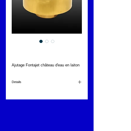
FONTAJET F-1076B
Ajutage Fontajet château d'eau en laiton
Details
à 1,00m = 15l/min - M.c.e. 2,2
1/2"
Dimensions : 60 x 34mm
0,4 kg