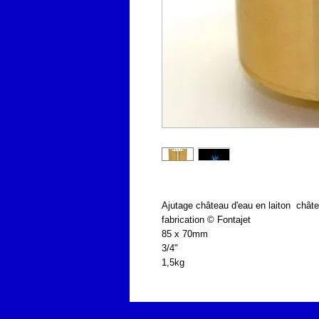
Ajutage château d'eau en laiton  chât
fabrication © Fontajet
85 x 70mm
3/4"
1,5kg