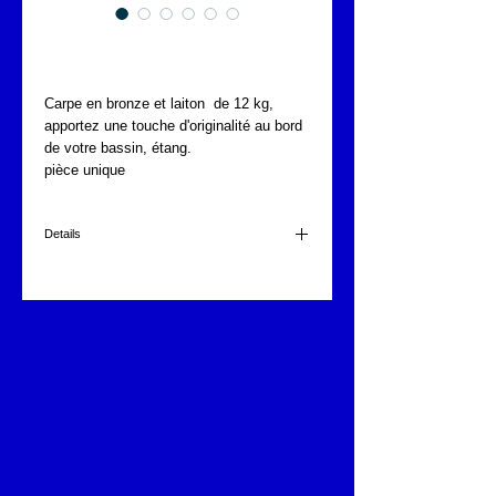
CARPE
Carpe en bronze et laiton de 12 kg,
apportez une touche d'originalité au bord
de votre bassin, étang.
pièce unique
Details
35x19x23 haut.
1"
12,6kg