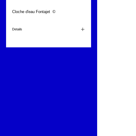
Cloche d'eau Fontajet  ©
Details
Bassin en inox miroir 50x50cm
Avec éclairage blanc ou changement
automatique des couleurs
Ajutage cloche d'eau Fontajet en laiton de 265mm
Laiton
Fontajet ©