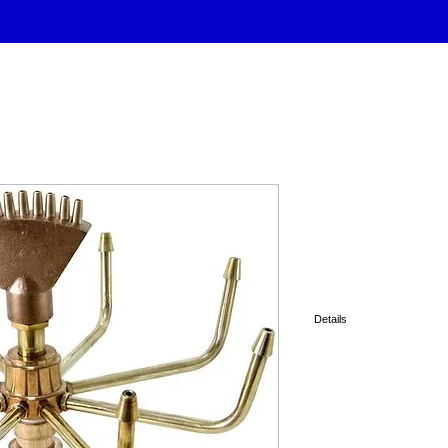
AJUTAGE T
F-1202
Details
FONTAJET F-1202
1 1/4"
465mm diam.
305mm haut.