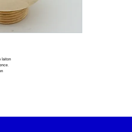
 laiton
lence.
on