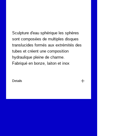
HEMISPHERIQUE
FONTAJET F-6500
Sculpture d'eau sphérique les sphères 
sont composées de multiples disques 
translucides formés aux extrémités des 
tubes et créent une composition 
hydraulique pleine de charme.
Fabriqué en bonze, laiton et inox
Details
FONTAJET F-6500
2 1/2"
640mm haut. largeur 100cm
450 l/min à 5m.
FONTAJET F-6540
2 1/2"
790mm haut. largeur 120cm
450 l/min à 5m.