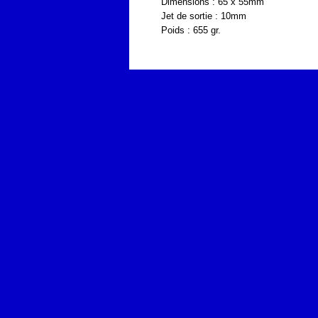
Dimensions : 65 x 55mm
Jet de sortie : 10mm
Poids : 655 gr.