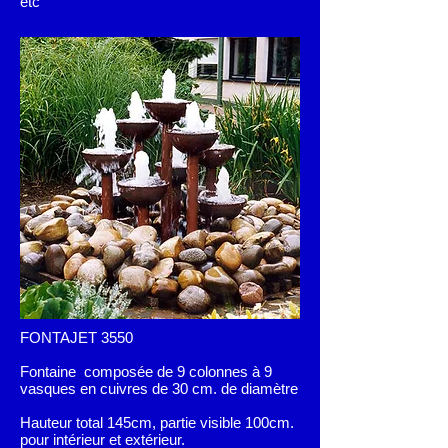
etc
FONTAJET 3550
Fontaine composée de 9 colonnes à 9
vasques en cuivres de 30 cm. de diamètre
Hauteur total 145cm, partie visible 100cm.
pour intérieur et extérieur.