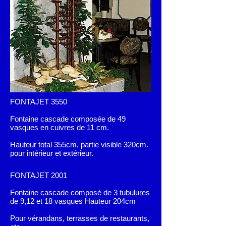
FONTAJET 3550
Fontaine cascade composée de 49
vasques en cuivres de 11 cm.
Hauteur total 355cm, partie visible 320cm.
pour intérieur et extérieur.
FONTAJET 2001
Fontaine cascade composé de 3 tubulures
de 9,12 et 18 vasques Hauteur 204cm
Pour vérandans, terrasses de restaurants,