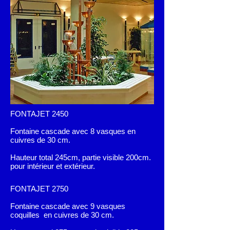
FONTAJET 2450
Fontaine cascade avec 8 vasques en
cuivres de 30 cm.
Hauteur total 245cm, partie visible 200cm.
pour intérieur et extérieur.
FONTAJET 2750
Fontaine cascade avec 9 vasques
coquilles en cuivres de 30 cm.