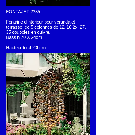
FONTAJET 2335
Fontaine d'intérieur pour véranda et
terrasse, de 5 colonnes de 12, 18 2x, 27,
35 coupoles en cuivre.
Bassin 70 X 24cm
Hauteur total 230cm.