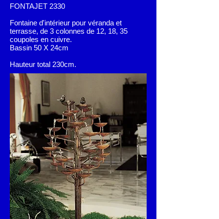
FONTAJET 2330
Fontaine d'intérieur pour véranda et
terrasse, de 3 colonnes de 12, 18, 35
coupoles en cuivre.
Bassin 50 X 24cm
Hauteur total 230cm.