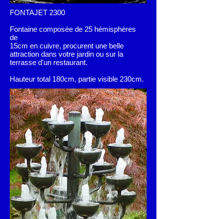
FONTAJET 2300
Fontaine composée de 25 hémisphères
de
15cm en cuivre, procurent une belle
attraction dans votre jardin ou sur la
terrasse d'un restaurant.
Hauteur total 180cm, partie visible 230cm.